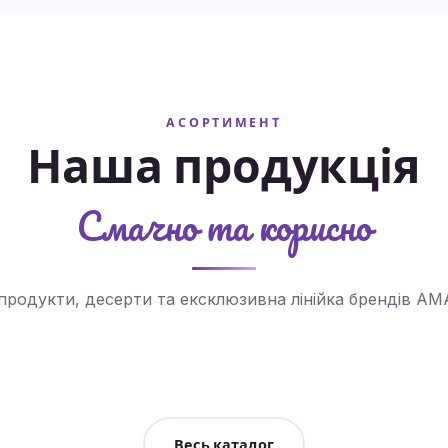
АСОРТИМЕНТ
Наша продукція
Смачно та корисно
філактичні
Йогурти та десерти
Освіжаючі 
 продукти, десерти та ексклюзивна лінійка брендів A
реглянути
Переглянути
Переглянут
Весь каталог