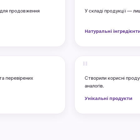
"
 для продовження
У складі продукції — ли
Натуральні інгредієнт
"
та перевірених
Створили корисні прод
аналогів.
Унікальні продукти