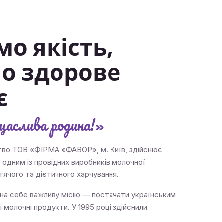
о якість,
о здорове
є
щаслива родина!»
во ТОВ «ФІРМА «ФАВОР», м. Київ, здійснює
є одним із провідних виробників молочної
итячого та дієтичного харчування.
 на себе важливу місію — постачати українським
 молочні продукти. У 1995 році здійснили