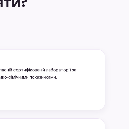
яти?
асній сертифікованій лабораторії за
зико-хімічними показниками.