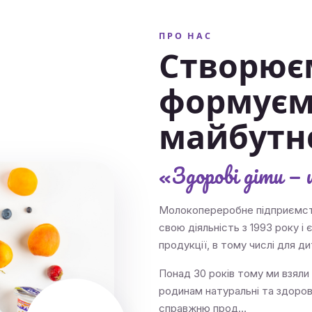
ПРО НАС
Створюєм
формуєм
майбутн
«Здорові діти — 
Молокопереробне підприємст
свою діяльність з 1993 року і 
продукції, в тому числі для д
Понад 30 років тому ми взяли
родинам натуральні та здорові
справжню прод…