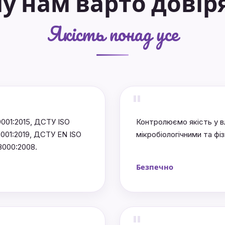
у нам варто довір
Якість понад усе
"
001:2015, ДСТУ ISO
Контролюємо якість у вл
5001:2019, ДСТУ EN ISO
мікробіологічними та фі
8000:2008.
Безпечно