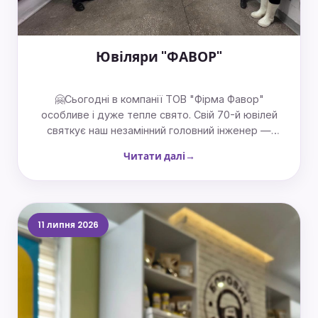
Ювіляри "ФАВОР"
🤗Сьогодні в компанії ТОВ "Фірма Фавор"
особливе і дуже тепле свято. Свій 70-й ювілей
святкує наш незамінний головний інженер —
Олексій Мавлютдинов! ​Він працює в компанії вже
Читати далі
16 років. 🤝 За цей час Олексій Фарідович став
справжньою легендою нашого виробництва,
людиною із золотими руками та величезним
серцем.♥️
11 липня 2026