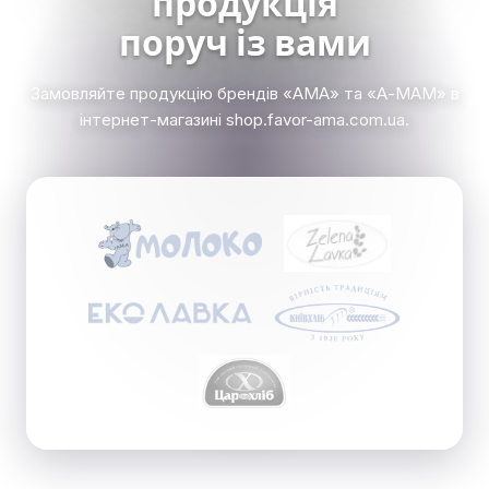
продукція
поруч із вами
Замовляйте продукцію брендів «АМА» та «А-МАМ» в
інтернет-магазині shop.favor-ama.com.ua.