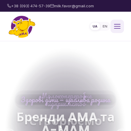
+38 (093) 474-57-39
milk.favor@gmail.com
UA
EN
Здорові діти — щаслива родина
Бренди AMA та
A-MAM