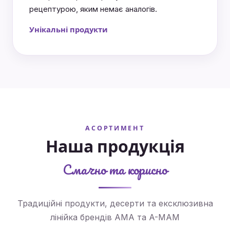
рецептурою, яким немає аналогів.
Унікальні продукти
АСОРТИМЕНТ
Наша продукція
Смачно та корисно
Традиційні продукти, десерти та ексклюзивна
Йогурти та десерти
Освіжаючі напої
Профілактичні
Ексклюзивні
Традиційні
лінійка брендів AMA та A-MAM