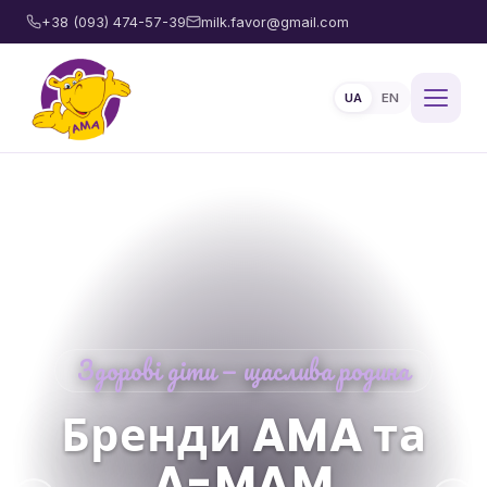
+38 (093) 474-57-39
milk.favor@gmail.com
UA
EN
Здорові діти — щаслива родина
Бренди AMA та
A-MAM