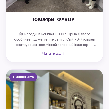
Ювіляри "ФАВОР"
🤗Сьогодні в компанії ТОВ "Фірма Фавор"
особливе і дуже тепле свято. Свій 70-й ювілей
святкує наш незамінний головний інженер —
Олексій Мавлютдинов! ​Він працює в компанії вже
Читати далі
16 років. 🤝 За цей час Олексій Фарідович став
справжньою легендою нашого виробництва,
людиною із золотими руками та величезним
серцем.♥️
11 липня 2026