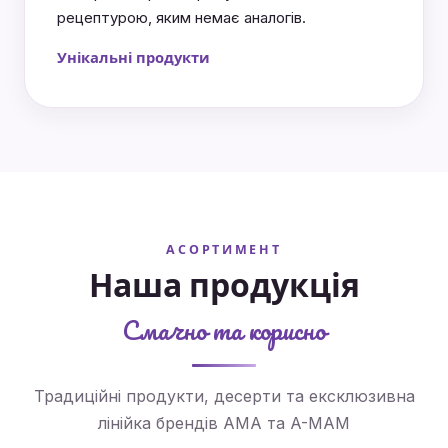
рецептурою, яким немає аналогів.
Унікальні продукти
АСОРТИМЕНТ
Наша продукція
Смачно та корисно
Традиційні продукти, десерти та ексклюзивна
Йогурти та десерти
Освіжаючі напої
Профілактичні
Ексклюзивні
Традиційні
лінійка брендів AMA та A-MAM