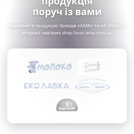
продукція
поруч із вами
Замовляйте продукцію брендів «АМА» та «А-МАМ» в
інтернет-магазині shop.favor-ama.com.ua.